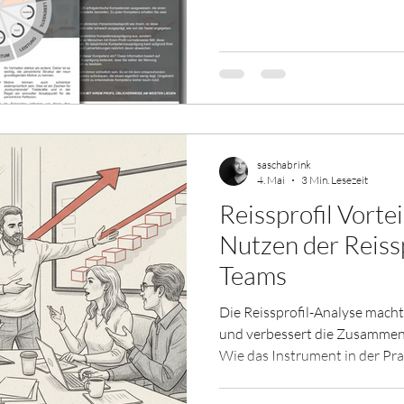
gefragt: Sascha, welches ist 
ehrliche Antwort lautet: Das is
bessere Frage ist, was Sie eig
kennt, weiß: Ich bin kein Met
ist für mich nie der Star der S
Weltanschauung. Tr
saschabrink
4. Mai
3 Min. Lesezeit
Reissprofil Vortei
Nutzen der Reissp
Teams
Die Reissprofil-Analyse macht 
und verbessert die Zusammena
Wie das Instrument in der Pra
bewirkt.