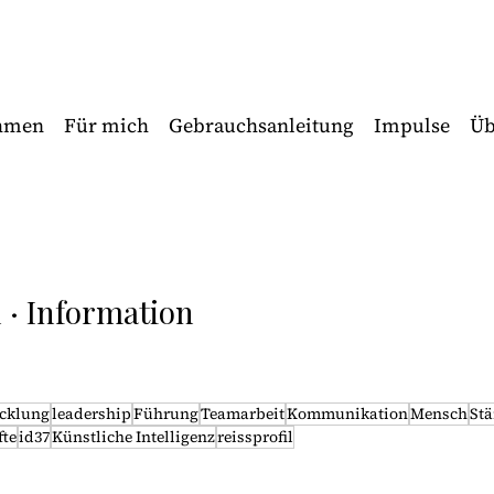
ehmen
Für mich
Gebrauchsanleitung
Impulse
Üb
n · Information
cklung
leadership
Führung
Teamarbeit
Kommunikation
Mensch
Stä
te
id37
Künstliche Intelligenz
reissprofil