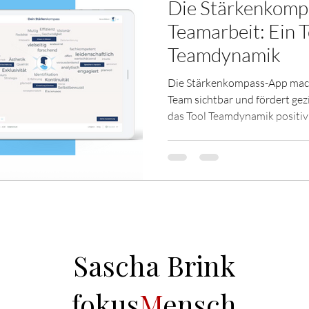
Die Stärkenkomp
Teamarbeit: Ein T
Teamdynamik
Die Stärkenkompass-App macht
Team sichtbar und fördert ge
das Tool Teamdynamik positiv
entfaltet.
Sascha Brink
fokus
M
ensch