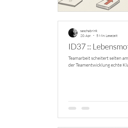
saschabrink
20. Apr.
5 Min. Lesezeit
ID37 :: Lebensmo
Teamarbeit scheitert selten a
der Teamentwicklung echte Klar