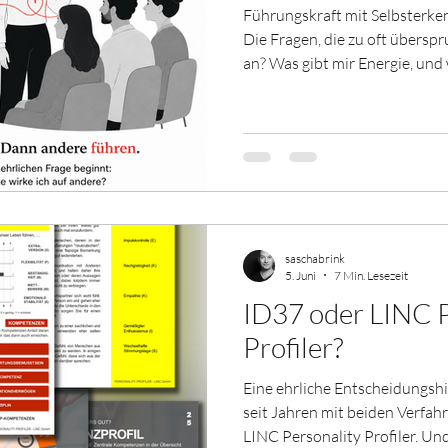
Führungskraft mit Selbsterke
Die Fragen, die zu oft übersp
an? Was gibt mir Energie, und
wirke ich auf andere, ohne es
klingen nach Selbstreflexion i
aber nicht. Sie sind die Grundl
Führungsentscheidung, jedes 
Gespräch. Wer nicht weiß, was 
anderen schwer einschätz
saschabrink
5. Juni
7 Min. Lesezeit
ID37 oder LINC P
Profiler?
Eine ehrliche Entscheidungshil
seit Jahren mit beiden Verfa
LINC Personality Profiler. Un