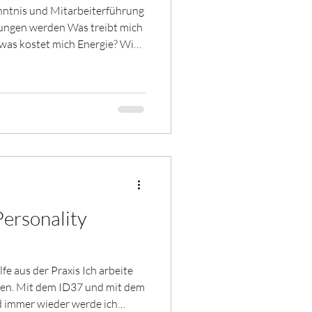
nntnis und Mitarbeiterführung
rungen werden Was treibt mich
 was kostet mich Energie? Wie
 selbst zu merken? Diese Fragen
m stillen Kämmerlein. Sind sie
age für jede
Teammeeting, jedes schwierige
ihn antreibt, kann es bei
ersonality
fe aus der Praxis Ich arbeite
hren. Mit dem ID37 und mit dem
d immer wieder werde ich