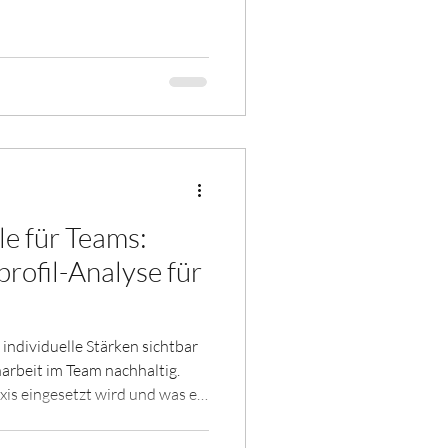
denn nun das bessere? Meine
t die falsche Frage. Die
entlich vorhaben. Wer mich
hodenfanatiker. Ein Instrument
how. Es ist Werkzeug, nicht
le für Teams:
rofil-Analyse für
individuelle Stärken sichtbar
rbeit im Team nachhaltig.
xis eingesetzt wird und was es