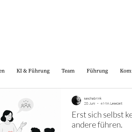
en
KI & Führung
Team
Führung
Kom
e Sparring
Inneres Team
Praxiswissen
Me
saschabrink
20. Juni
4 Min. Lesezeit
Erst sich selbst 
andere führen.