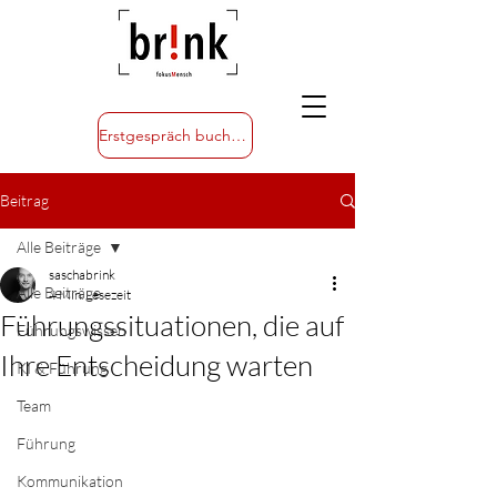
Erstgespräch buchen
Beitrag
Alle Beiträge
saschabrink
Alle Beiträge
4 Min. Lesezeit
Führungssituationen, die auf
Führungswissen
Ihre Entscheidung warten
KI & Führung
Team
Führung
Kommunikation