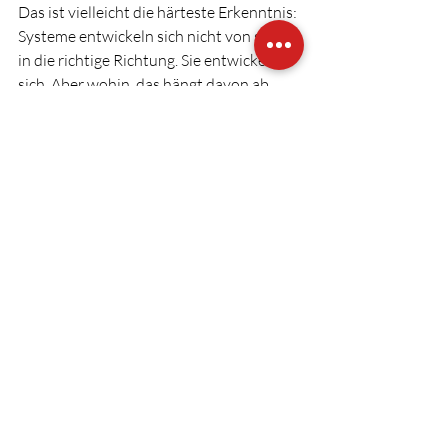
Das ist vielleicht die härteste Erkenntnis: 
Systeme entwickeln sich nicht von selbst 
in die richtige Richtung. Sie entwickeln 
sich. Aber wohin, das hängt davon ab, 
welche Kräfte wirken. Wenn du keine 
Richtung vorgibst, übernehmen andere 
Kräfte das Steuer. Bequemlichkeit. 
Gewohnheit. Angst. Oder die Agenda 
von jemandem, der lauter ist als du.
Führung ist keine Rolle, die man hat. Sie 
ist eine Funktion, die man ausübt. Oder 
eben nicht.
Was du tun kannst:
Hör auf zu warten. Fang an zu führen. 
Nicht perfekt. Nicht allwissend. Aber 
bewusst. Setz einen nächsten Schritt. 
Kläre eine Frage. Triff eine Entscheidung. 