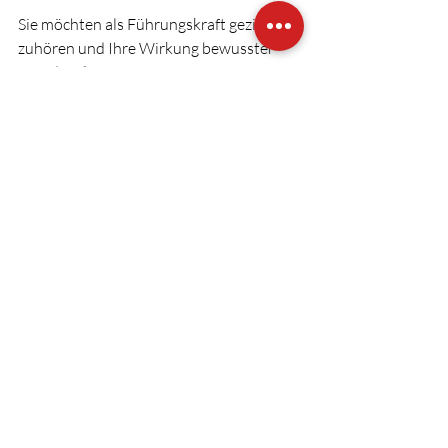
Sie möchten als Führungskraft gezielter 
zuhören und Ihre Wirkung bewusster 
gestalten? 
Sprechen Sie mich an. Das Erstgespräch 
ist kostenfrei.
Führungskraft
leadership
Kommunikation
Führung
Kommunikation
Aktuelle Beiträge
Alle ansehen