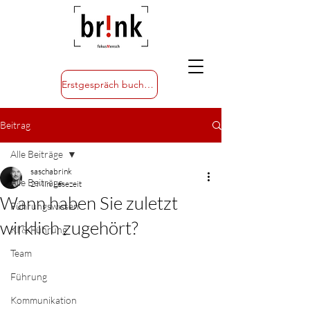
Erstgespräch buchen
Beitrag
Alle Beiträge
saschabrink
Alle Beiträge
2 Min. Lesezeit
Wann haben Sie zuletzt
Führungswissen
wirklich zugehört?
KI & Führung
Team
Führung
Kommunikation