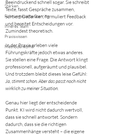
Beeindruckend schnell sogar. Sie schreibt 
Stärken
Texte, fasst Gespräche zusammen, 
Führungskräfte Sparring
sortiert Gedanken, formuliert Feedback 
und bereitet Entscheidungen vor. 
Inneres Team
Zumindest theoretisch.
Praxiswissen
In der Praxis erleben viele 
Methodenkoffer
Führungskräfte jedoch etwas anderes. 
Sie stellen eine Frage. Die Antwort klingt 
professionell, aufgeräumt und plausibel. 
Und trotzdem bleibt dieses leise Gefühl: 
Ja, stimmt schon. Aber das passt noch nicht 
wirklich zu meiner Situation.
Genau hier liegt der entscheidende 
Punkt. KI wird nicht dadurch wertvoll, 
dass sie schnell antwortet. Sondern 
dadurch, dass sie die richtigen 
Zusammenhänge versteht – die eigene 