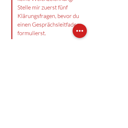
Stelle mir zuerst fünf 
Klärungsfragen, bevor du 
einen Gesprächsleitfaden 
formulierst.
Das Ergebnis wird deutlich besser sein. 
Nicht, weil die KI intelligenter wurde, 
sondern weil der Auftrag intelligenter 
gestellt wurde.
Info:
 In meinen Coachings arbeiten wir an 
der individuellen Gebrauchsanleitung, die 
sich hervorragend als Basis für 
personalisierte Prompts nutzen lässt.