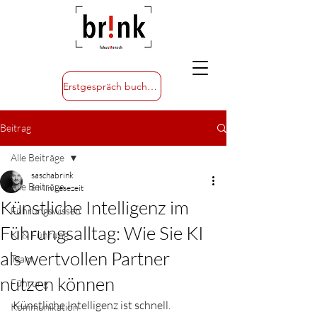
Erstgespräch buchen
Beitrag
Alle Beiträge
saschabrink
Alle Beiträge
6 Min. Lesezeit
Künstliche Intelligenz im
Führungswissen
Führungsalltag: Wie Sie KI
KI & Führung
als wertvollen Partner
Team
nutzen können
Führung
Künstliche Intelligenz ist schnell. 
Kommunikation