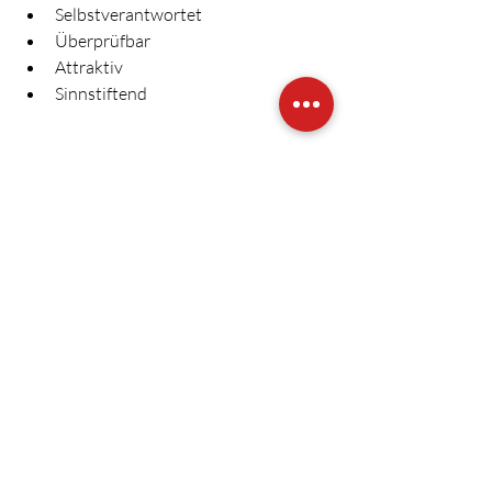
Selbstverantwortet
Überprüfbar
Attraktiv
Sinnstiftend
Die POSITIV-Formel ist kein Formular 
zum Ausfüllen. Sie ist ein Denkrahmen.
Und vielleicht ist genau das der 
Unterschied: Nicht Ziele haben. 
Sondern sich klar entscheiden.
Führungskraft
Führung
coaching
Ziele