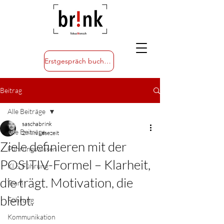
Erstgespräch buchen
Beitrag
Alle Beiträge
saschabrink
Alle Beiträge
2 Min. Lesezeit
Ziele definieren mit der
Führungswissen
POSITIV-Formel – Klarheit,
KI & Führung
die trägt. Motivation, die
Team
bleibt.
Führung
Kommunikation