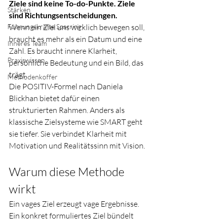
Ziele sind keine To-do-Punkte. Ziele 
Stärken
sind Richtungsentscheidungen.
Führungskräfte Sparring
Wenn ein Ziel uns wirklich bewegen soll, 
braucht es mehr als ein Datum und eine 
Inneres Team
Zahl. Es braucht innere Klarheit, 
Praxiswissen
persönliche Bedeutung und ein Bild, das 
trägt.
Methodenkoffer
Die POSITIV-Formel nach Daniela 
Blickhan bietet dafür einen 
strukturierten Rahmen. Anders als 
klassische Zielsysteme wie SMART geht 
sie tiefer. Sie verbindet Klarheit mit 
Motivation und Realitätssinn mit Vision.
Warum diese Methode 
wirkt
Ein vages Ziel erzeugt vage Ergebnisse. 
Ein konkret formuliertes Ziel bündelt 