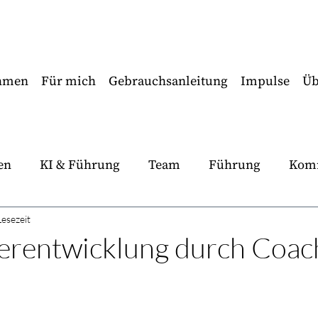
ehmen
Für mich
Gebrauchsanleitung
Impulse
Üb
en
KI & Führung
Team
Führung
Kom
e Sparring
Inneres Team
Praxiswissen
Me
Lesezeit
erentwicklung durch Coac