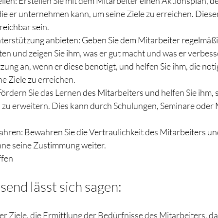
llen: Erstellen Sie mit dem Mitarbeiter einen Aktionsplan, d
 die er unternehmen kann, um seine Ziele zu erreichen. Dieser
reichbar sein.
erstützung anbieten: Geben Sie dem Mitarbeiter regelmäßi
ten und zeigen Sie ihm, was er gut macht und was er verbess
zung an, wenn er diese benötigt, und helfen Sie ihm, die nö
ne Ziele zu erreichen.
ördern Sie das Lernen des Mitarbeiters und helfen Sie ihm, 
n zu erweitern. Dies kann durch Schulungen, Seminare oder 
ahren: Bewahren Sie die Vertraulichkeit des Mitarbeiters und 
ne seine Zustimmung weiter.
ffen
nd lässt sich sagen:
r Ziele, die Ermittlung der Bedürfnisse des Mitarbeiters, das