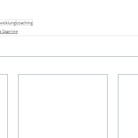
wicklung
coaching
 Sparring