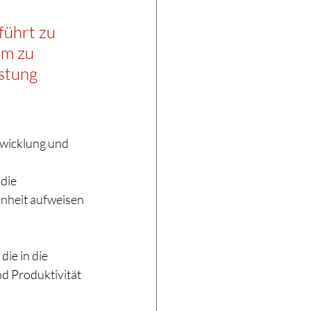
führt zu 
um zu 
stung 
wicklung und 
die 
enheit aufweisen 
ie in die 
d Produktivität 