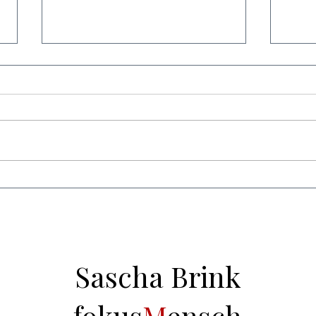
br!nk btc - Coaching Hamburg:
Ihre Führung verbessern
Führung ist kein Titel – sie ist eine
tägliche Entscheidung. Sascha
Brink begleitet Führungskräfte
und Teams in Hamburg zu mehr
Klarheit, Wirksamkeit und
Ziele
nachhaltiger Zusammenarbeit.
POSIT
trägt
Sascha Brink
fokus
M
ensch