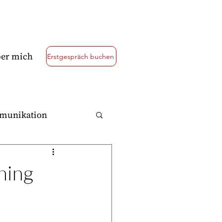
er mich
Erstgespräch buchen
munikation
thodenkoffer
hing