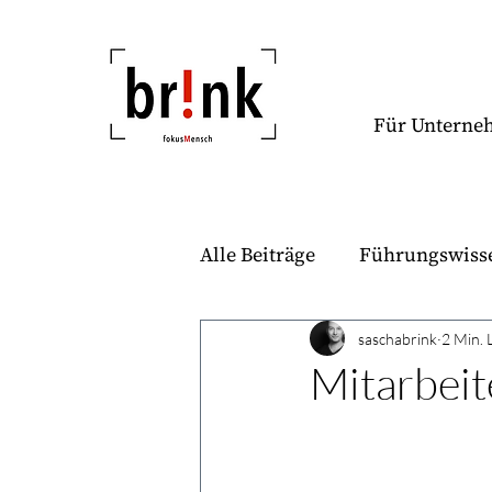
Für Untern
Alle Beiträge
Führungswiss
Stärken
Führungskräft
saschabrink
2 Min. 
Mitarbeit