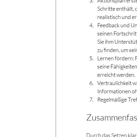
Aktionsplan erste
Schritte enthält,
realistisch und er
Feedback und Unt
seinen Fortschrit
Sie ihm Unterstüt
zu finden, um sei
Lernen fördern: F
seine Fähigkeite
erreicht werden.
Vertraulichkeit w
Informationen oh
Regelmäßige Tre
Zusammenfasse
Durch das Setzen klare