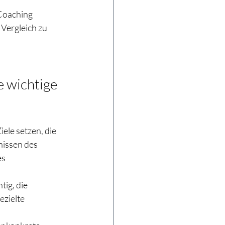
Coaching 
Vergleich zu 
e wichtige 
ele setzen, die 
nissen des 
s 
ig, die 
zielte 