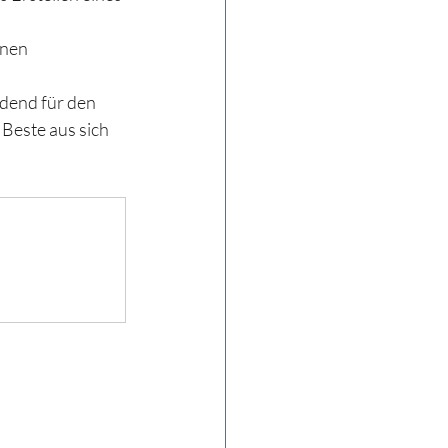
nen 
dend für den 
Beste aus sich 