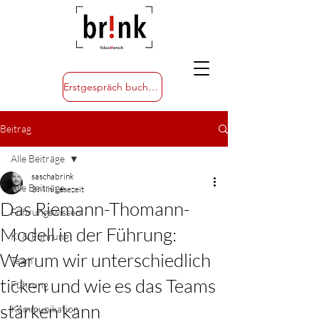
Erstgespräch buchen
Beitrag
Alle Beiträge
saschabrink
Alle Beiträge
3 Min. Lesezeit
Das Riemann-Thomann-
Führungswissen
Modell in der Führung:
KI & Führung
Warum wir unterschiedlich
Team
ticken und wie es das Teams
Führung
stärken kann
Kommunikation