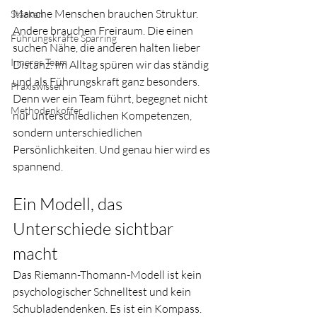
Manche Menschen brauchen Struktur. 
Stärken
Andere brauchen Freiraum. Die einen 
Führungskräfte Sparring
suchen Nähe, die anderen halten lieber 
Inneres Team
Distanz. Im Alltag spüren wir das ständig 
und als Führungskraft ganz besonders. 
Praxiswissen
Denn wer ein Team führt, begegnet nicht 
Methodenkoffer
nur unterschiedlichen Kompetenzen, 
sondern unterschiedlichen 
Persönlichkeiten. Und genau hier wird es 
spannend.
Ein Modell, das 
Unterschiede sichtbar 
macht
Das Riemann-Thomann-Modell ist kein 
psychologischer Schnelltest und kein 
Schubladendenken. Es ist ein Kompass. 