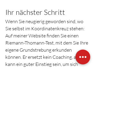
Ihr nächster Schritt
Wenn Sie neugierig geworden sind, wo 
Sie selbst im Koordinatenkreuz stehen: 
Auf meiner Website finden Sie einen 
Riemann-Thomann-Test, mit dem Sie Ihre 
eigene Grundstrebung erkunden 
können. Er ersetzt kein Coaching, aber er 
kann ein guter Einstieg sein, um sich 
selbst und Ihr Team besser zu verstehen.
→ Zum Test: 
Schauen Sie auf der Startseite vorbei, 
dort finden Sie unter Kontakt den 
Link zum Riemann-Thomann-
Fragebogen.
Denn Führung, die Menschen 
erreicht, beginnt damit, Menschen 