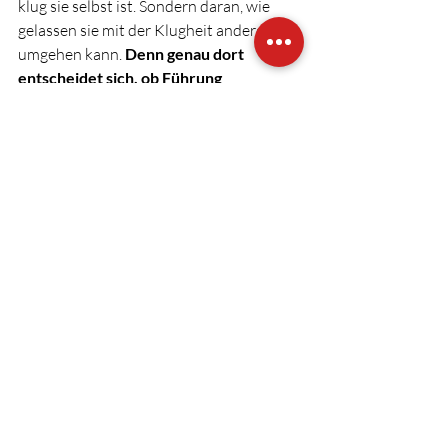
klug sie selbst ist. Sondern daran, wie 
gelassen sie mit der Klugheit anderer 
umgehen kann. 
Denn genau dort 
entscheidet sich, ob Führung 
Menschen größer macht. Oder kleiner.
Fazit: Vertrauen aufbauen 
und stärken
Vertrauen ist das Fundament jeder 
erfolgreichen Führung. Es ist wichtig, 
eine Umgebung zu schaffen, in der 
Mitarbeitende sich entfalten können. 
Wenn Sie als Führungskraft bereit sind, 
Ihre eigenen Unsicherheiten zu erkennen 
und zu überwinden, schaffen Sie Raum 
für Wachstum. 