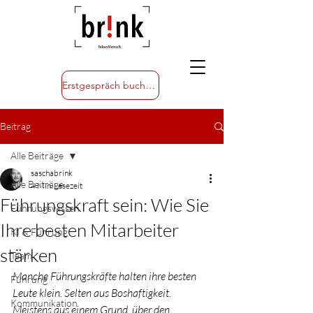
Erstgespräch buchen
Beitrag
Alle Beiträge
saschabrink
Alle Beiträge
4 Min. Lesezeit
Führungskraft sein: Wie Sie
Führungswissen
Ihre besten Mitarbeiter
KI & Führung
stärken
Team
Manche Führungskräfte halten ihre besten 
Führung
Leute klein. Selten aus Boshaftigkeit. 
Kommunikation
Meistens aus einem Grund, über den 