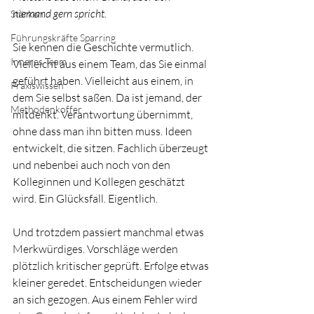
niemand gern spricht.
Stärken
Führungskräfte Sparring
Sie kennen die Geschichte vermutlich. 
Inneres Team
Vielleicht aus einem Team, das Sie einmal 
geführt haben. Vielleicht aus einem, in 
Praxiswissen
dem Sie selbst saßen. Da ist jemand, der 
Methodenkoffer
mitdenkt. Verantwortung übernimmt, 
ohne dass man ihn bitten muss. Ideen 
entwickelt, die sitzen. Fachlich überzeugt 
und nebenbei auch noch von den 
Kolleginnen und Kollegen geschätzt 
wird. Ein Glücksfall. Eigentlich.
Und trotzdem passiert manchmal etwas 
Merkwürdiges. Vorschläge werden 
plötzlich kritischer geprüft. Erfolge etwas 
kleiner geredet. Entscheidungen wieder 
an sich gezogen. Aus einem Fehler wird 